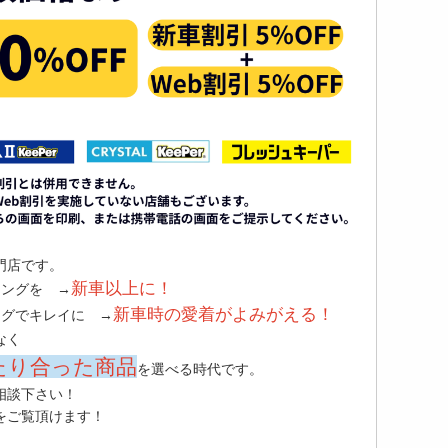
門店です。
新車以上に！
ィングを →
新車時の愛着がよみがえる！
ングでキレイに →
なく
たり合った商品
を選べる時代です。
相談下さい！
をご覧頂けます！