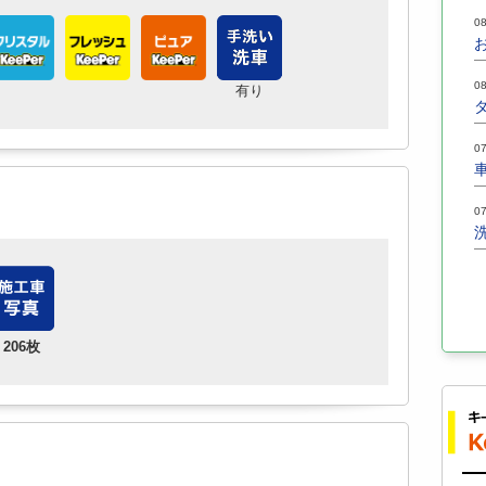
08
08
有り
07
07
206枚