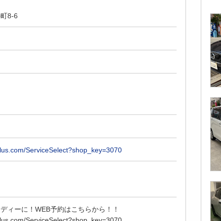
8-6
nplus.com/ServiceSelect?shop_key=3070
ディーに！WEB予約はこちらから！！
nplus.com/ServiceSelect?shop_key=3070