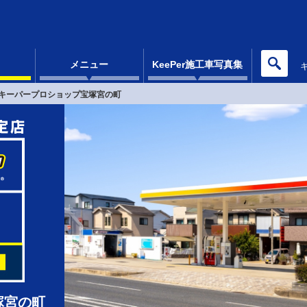
メニュー
KeePer施工車写真集
キーパープロショップ宝塚宮の町
塚宮の町