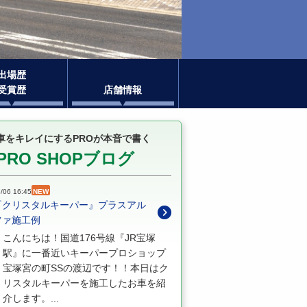
出場歴
受賞歴
店舗情報
車をキレイにするPROが本音で書く
PRO SHOPブログ
/06 16:45
NEW
『クリスタルキーパー』プラスアル
ファ施工例
こんにちは！国道176号線『JR宝塚
駅』に一番近いキーパープロショップ
宝塚宮の町SSの渡辺です！！本日はク
リスタルキーパーを施工したお車を紹
介します。...