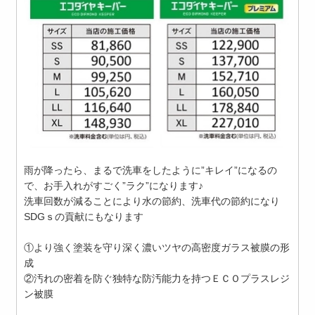
雨が降ったら、まるで洗車をしたように”キレイ”になるの
で、お手入れがすごく”ラク”になります♪
洗車回数が減ることにより水の節約、洗車代の節約になり
SDGｓの貢献にもなります
①より強く塗装を守り深く濃いツヤの高密度ガラス被膜の形
成
②汚れの密着を防ぐ独特な防汚能力を持つＥＣＯプラスレジ
ン被膜