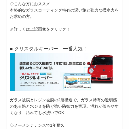
◇こんな方におススメ
本格的なガラスコーティング特有の深い艶と強力な撥水力を
お求めの方。
※詳しくは上記画像をクリック！
■ クリスタルキーパー 一番人気！
ガラス被膜とレジン被膜の2層構造で、ガラス特有の透明感
のある艶と水ジミを防ぐ強い防御力を実現。汚れが落ちやす
くなり、汚れても水洗いでOK！
◇ノーメンテナンスで1年耐久