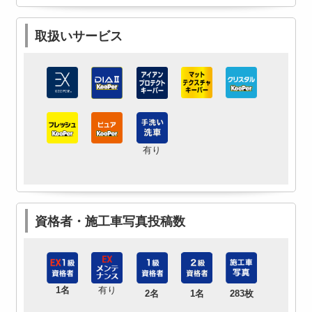
取扱いサービス
有り
資格者・施工車写真投稿数
1名
有り
2名
1名
283枚