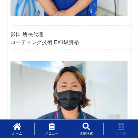
========================================
影田 所長代理
コーティング技術 EX1級資格
========================================
ホーム
メニュー
店舗検索
ご予約