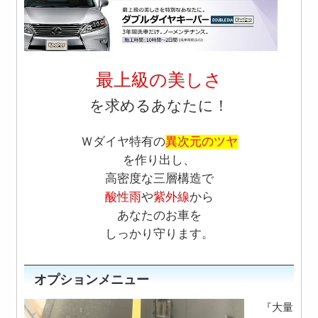
最上級の美しさ
を求めるあなたに！
Ｗダイヤ特有の
異次元のツヤ
を作り出し、
高密度な三層構造で
酸性雨
や
紫外線
から
あなたのお車を
しっかり
守ります。
オプションメニュー
『大量