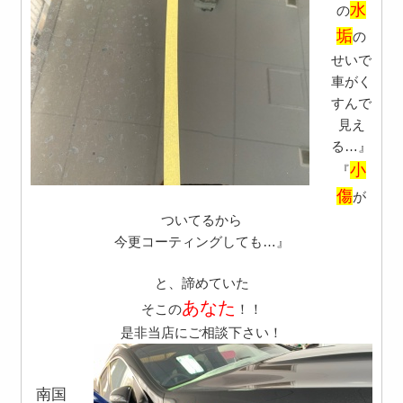
水
の
垢
の
せいで
車がく
すんで
見え
る…』
小
『
傷
が
ついてるから
今更コーティングしても…』
と、諦めていた
あなた
そこの
！！
是非当店にご相談下さい！
南国