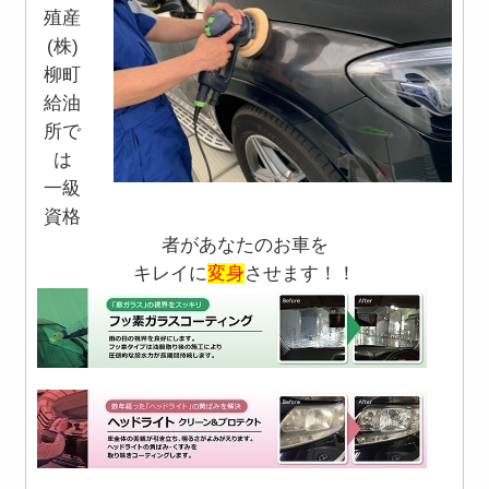
殖産
(株)
柳町
給油
所で
は
一級
資格
者があなたのお車を
キレイに
変身
させます！！