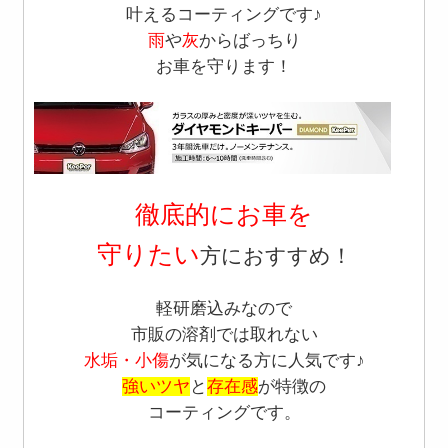
叶えるコーティングです♪
雨
や
灰
からばっちり
お車を守ります！
徹底的にお車を
守りたい
方におすすめ！
軽研磨込みなので
市販の溶剤では取れない
水垢・小傷
が気になる方に人気です♪
強いツヤ
と
存在感
が特徴の
コーティングです。