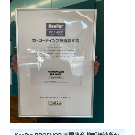
KeePer PROSHOP 南国殖産 柳町給油所か