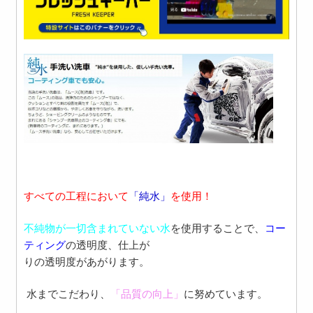
すべての工程において
「純水」
を使用！
不純物が一切含まれていない水
を使用する
ことで、
コー
ティング
の透明度、仕上が
りの
透明度があがります。
水までこだわり、
「品質の向上」
に努めてい
ます。