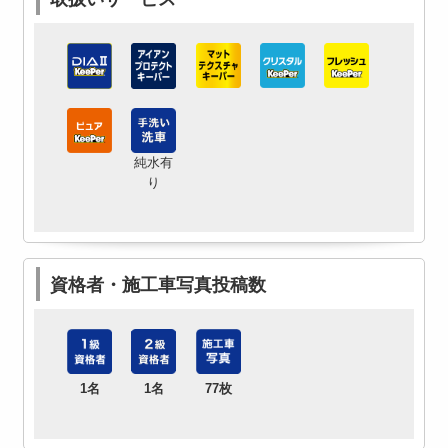
純水有
り
資格者・施工車写真投稿数
1名
1名
77枚