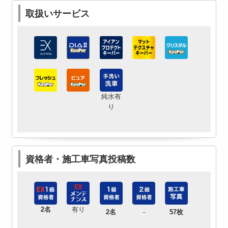
取扱いサービス
純水有
り
資格者・施工車写真投稿数
2名
有り
2名
-
57枚