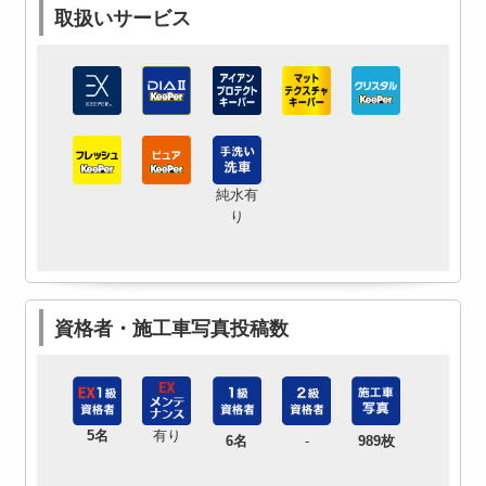
取扱いサービス
純水有
り
資格者・施工車写真投稿数
5名
有り
6名
-
989枚