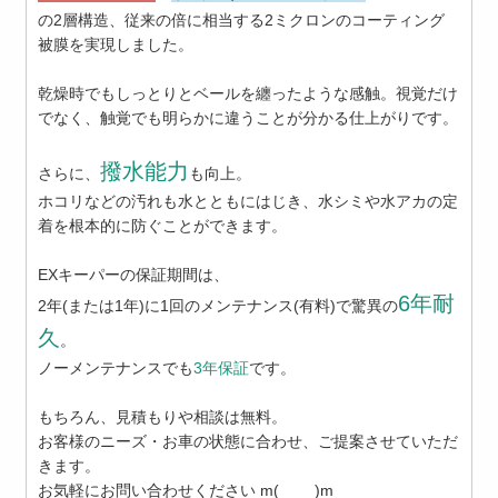
の2層構造、従来の倍に相当する2ミクロンのコーティング
被膜を実現しました。
乾燥時でもしっとりとベールを纏ったような感触。視覚だけ
でなく、触覚でも明らかに違うことが分かる仕上がりです。
撥水能力
さらに、
も向上。
ホコリなどの汚れも水とともにはじき、水シミや水アカの定
着を根本的に防ぐことができます。
EXキーパーの保証期間は、
6年耐
2年(または1年)に1回のメンテナンス(有料)で驚異の
久
。
ノーメンテナンスでも
3年保証
です。
もちろん、見積もりや相談は無料。
お客様のニーズ・お車の状態に合わせ、ご提案させていただ
きます。
お気軽にお問い合わせください m( _ _ )m