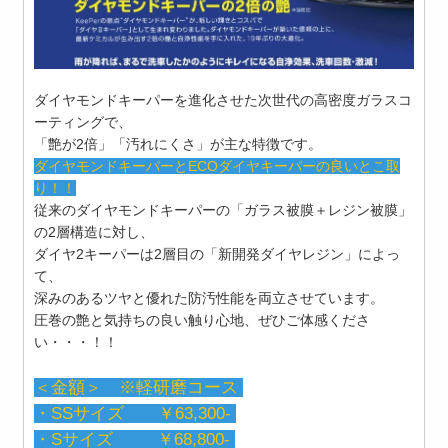
ダイヤモンドキーパーを進化させた次世代の高密度ガラスコ
ーティングで、
「艶が2倍」「汚れにくさ」が主な特徴です。
ダイヤモンドキーパーとECOダイヤキーパーの良いとこ取
り！！
従来のダイヤモンドキーパーの「ガラス被膜＋レジン被膜」
の2層構造に対し、
ダイヤ2キーパーは2層目の「新開発ダイヤレジン」によっ
て、
深みのあるツヤと優れた防汚性能を両立させています。
圧巻の艶と気持ちの良い触り心地、ぜひご体感くださ
い・・・！！
＜金額＞ ※軽研磨コース
・SSサイズ ￥63,300-
・Sサイズ ￥68,800-