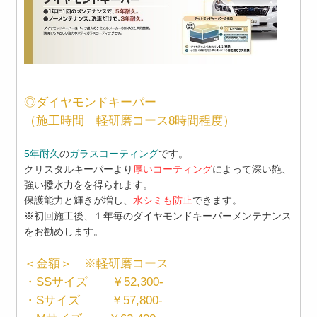
◎ダイヤモンドキーパー
（施工時間 軽研磨コース8時間程度）
5年耐久
の
ガラスコーティング
です。
クリスタルキーパーより
厚いコーティング
によって深い艶、
強い撥水力をを得られます。
保護能力と輝きが増し、
水シミも防止
できます。
※初回施工後、１年毎のダイヤモンドキーパーメンテナンス
をお勧めします。
＜金額＞ ※軽研磨コース
・SSサイズ ￥52,300-
・Sサイズ ￥57,800-