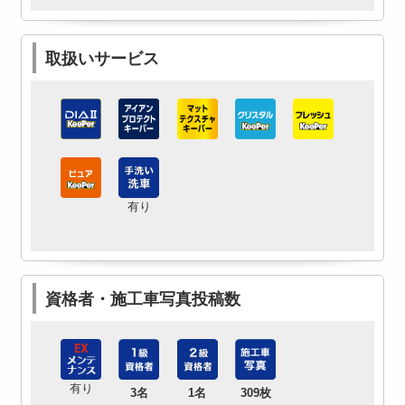
取扱いサービス
有り
資格者・施工車写真投稿数
有り
3名
1名
309枚