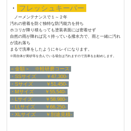
・
フレッシュキーパー
ノーメンテナンスで１～２年
汚れの密着を防ぐ独特な防汚能力を持ち
ホコリが降り積もっても塗装表面には密着せず
自然の雨が降れば元々持っている撥水力で、雨と一緒に汚れ
が流れ落ち
まるで洗車をしたようにキレイになります。
※雨自体が黄砂等を含んでいる場合は汚れますので洗車をお勧めします。
＜金額＞ ※軽研磨コース
・SSサイズ ￥47,300-
・Sサイズ ￥51,450-
・Mサイズ ￥55,540-
・Lサイズ ￥58,980-
・LLサイズ ￥66,250-
・XLサイズ ￥別途見積-