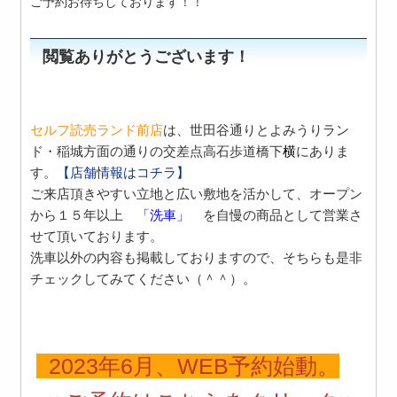
ご予約お待ちしております！！
閲覧ありがとうございます！
セルフ読売ランド前店
は、
世田谷通り
と
よみうりラン
ド・稲城方面
の通りの交差点
高石歩道橋下
横
にありま
す。
【
店舗情報はコチラ
】
ご来店頂きやすい立地と広い敷地を活かして、オープン
から１５年以上
「洗車」
を自慢の商品として営業さ
せて頂いております。
洗車以外の内容も掲載しておりますので、そちらも是非
チェックしてみてください（＾＾）。
2023年6月、WEB予約始動。