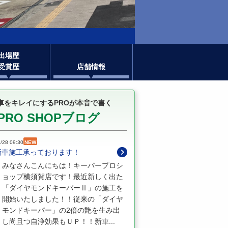
出場歴
受賞歴
店舗情報
車をキレイにするPROが本音で書く
PRO SHOPブログ
/28 09:30
NEW
新車施工承っております！
みなさんこんにちは！キーパープロシ
ョップ横須賀店です！最近新しく出た
「ダイヤモンドキーパーⅡ」の施工を
開始いたしました！！従来の「ダイヤ
モンドキーパー」の2倍の艶を生み出
し尚且つ自浄効果もＵＰ！！新車...