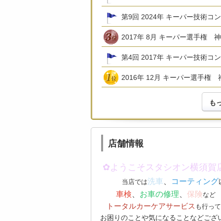
第9回 2024年 キーパー技術コ
2017年 8月 キーパー選手権 
第4回 2017年 キーパー技術コ
2016年 12月 キーパー選手権
も
店舗情報
✿ようこそスタシオン横須賀
洗車
、
コーティング
当店では
車検
、
お車の修理
、
保険
など
トータルカーケアサービス
も行って
お困りのことや気になることなどござ