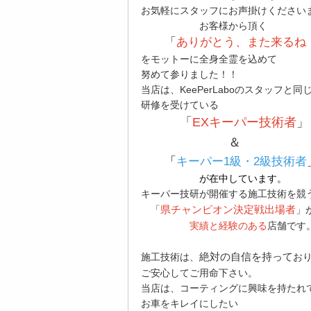
お気軽にスタッフにお声掛けください
お客様から頂く
「
ありがとう、また来るね
をモットーに全身全霊を込めて
努めて参りました！！
当店は、KeePerLaboのスタッフと同
研修を受けている
「
EXキーパー技術者
」
＆
「
キーパー1級・2級
技術者
が在中していま
す。
キーパー技研が開催する施工技術を競
県チャンピオン決定戦出場者
「
」
実績と経験のある
店舗です
絶対の自信を持って
施工技術は、
お
ご安心してご用命下さい。
当店は、コーティングに興味を持たれ
お車をキレイにしたい