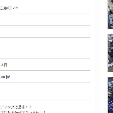
春町1-12
・３日
.co.jp/
ーティングは是非！！
賀店におまかせ下さいませ！！