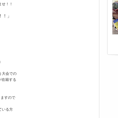
ませ！！
！！
」
じ
」
う大会での
が在籍する
。
りますので
ている方