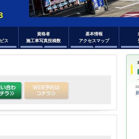
8
資格者
基本情報
ビス
施工車写真投稿数
アクセスマップ
02