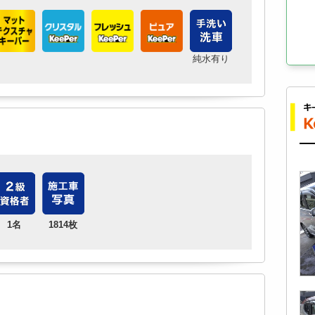
純水有り
1名
1814枚