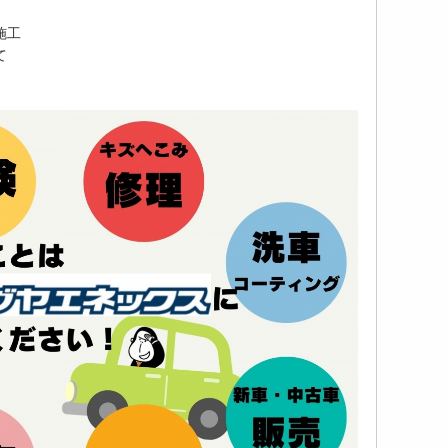
。
施工
て