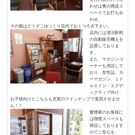
わせは奥の商談ス
ペースでお打ち合
わせ。
その後はどうぞごゆっくり店内でおくつろぎ下さい。
店内には清涼飲料
の自動販売機えを
設置しておりま
す。
また、マガジンコ
ーナーも併設して
おり、女性誌、カ
ーマガジン、ミド
ルエイジ・エグデ
ィクティブ向け、
お子様向けとこちらも充実のラインナップで退屈させませ
ん！！
愛煙家のお客様に
は喫煙スペースも
併設しております
のでご安心を。