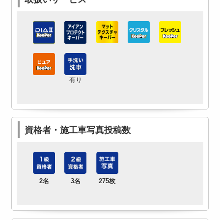
有り
資格者・施工車写真投稿数
2名
3名
275枚