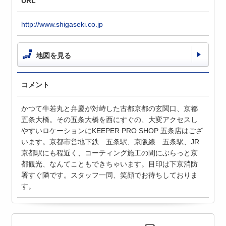
URL
http://www.shigaseki.co.jp
地図を見る
コメント
かつて牛若丸と弁慶が対峙した古都京都の玄関口、京都
五条大橋。その五条大橋を西にすぐの、大変アクセスし
やすいロケーションにKEEPER PRO SHOP 五条店はござ
います。京都市営地下鉄 五条駅、京阪線 五条駅、JR
京都駅にも程近く、コーティング施工の間にぶらっと京
都観光、なんてこともできちゃいます。目印は下京消防
署すぐ隣です。スタッフ一同、笑顔でお待ちしておりま
す。