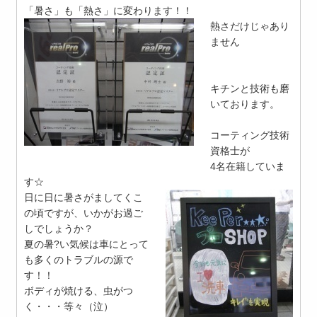
「暑さ」も「熱さ」に変わります！！
熱さだけじゃあり
ません
キチンと技術も磨
いております。
コーティング技術
資格士が
4名在籍していま
す☆
日に日に暑さがましてくこ
の頃ですが、いかがお過ご
しでしょうか？
夏の暑?い気候は車にとって
も多くのトラブルの源で
す！！
ボディが焼ける、虫がつ
く・・・等々（泣）