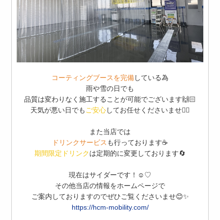
コーティングブースを完備
している為
雨や雪の日でも
品質は変わりなく施工することが可能でございます🙌🏻
天気が悪い日でも
ご安心
してお任せくださいませ🙆‍♀️
また当店では
ドリンクサービス
も行っております☕️
期間限定ドリンク
は定期的に変更しております🔄
現在はサイダーです！☺︎♡
その他当店の情報をホームページで
ご案内しておりますのでぜひご覧くださいませ😊✨
https://hcm-mobility.com/