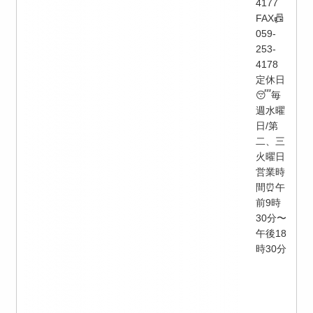
4177
FAX📠
059-
253-
4178
定休日
😴毎
週水曜
日/第
二、三
火曜日
営業時
間⏰午
前9時
30分〜
午後18
時30分