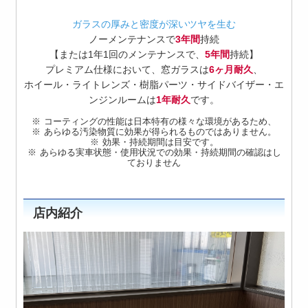
ガラスの厚みと密度が深いツヤを生む
ノーメンテナンスで
3年間
持続
【または1年1回のメンテナンスで、
5年間
持続】
プレミアム仕様において、窓ガラスは
6ヶ月耐久
、
ホイール・ライトレンズ・樹脂パーツ・サイドバイザー・エ
ンジンルームは
1年耐久
です。
コーティングの性能は日本特有の様々な環境があるため、
あらゆる汚染物質に効果が得られるものではありません。
効果・持続期間は目安です。
あらゆる実車状態・使用状況での効果・持続期間の確認はし
ておりません
店内紹介