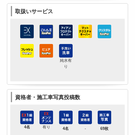
取扱いサービス
純水有
り
資格者・施工車写真投稿数
4名
有り
4名
-
69枚