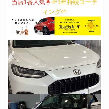
当店1番人気🌟
🌱1年持続コーテ
ィング🌱