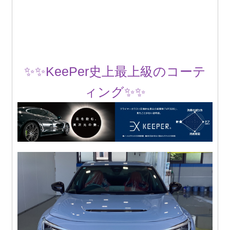
✨✨KeePer史上最上級のコーテ
ィング✨✨