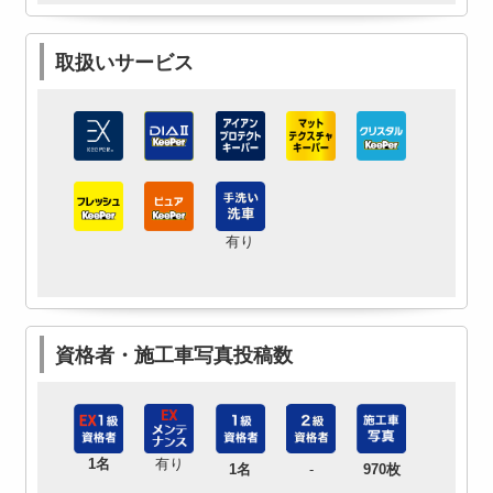
取扱いサービス
有り
資格者・施工車写真投稿数
1名
有り
1名
-
970枚