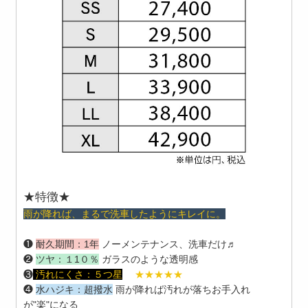
★特徴
★
雨が降れば、まるで洗車したようにキレイに。
❶
耐久期間：1年
ノーメンテナンス、洗車だけ♬
❷
ツヤ：１1０％
ガラスのような透明感
❸
汚れにくさ：
５つ星
★★★★★
❹
水ハジキ：超撥水
雨が降れば汚れが落ちお手入れ
が"楽"になる