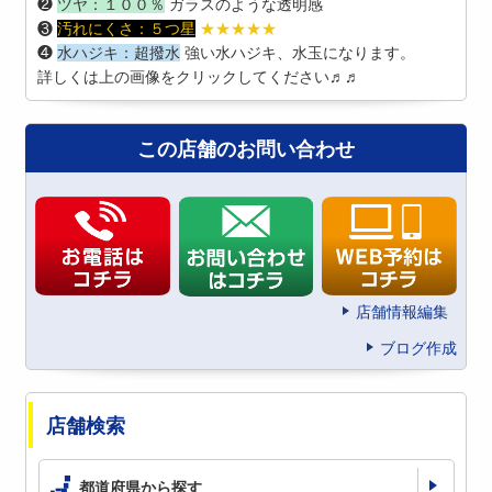
❷
ツヤ：１００％
ガラスのような透明感
❸
汚れにくさ：
５つ星
★★★★★
❹
水ハジキ：超撥水
強い水ハジキ、水玉になります。
詳しくは上の画像をクリックしてください♬♬
この店舗のお問い合わせ
店舗情報編集
ブログ作成
店舗検索
都道府県から探す