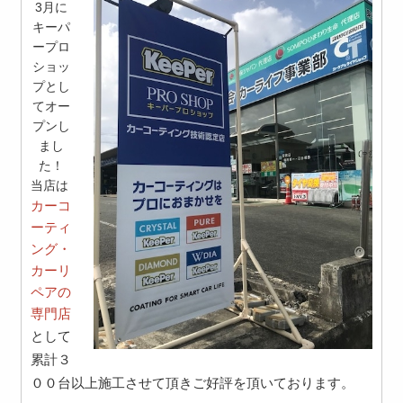
3月に
キーパ
ープロ
ショッ
プとし
てオー
プンし
まし
た！
当店は
カーコ
ーティ
ング・
カーリ
ペアの
専門店
として
累計
３
００
台以上施工させて頂きご好評を頂いております。