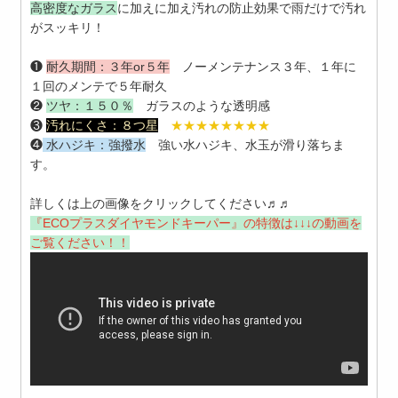
高密度なガラス
に加えに加え汚れの防止効果で雨だけで汚れ
がスッキリ！
❶
耐久期間：
３年or５年
ノーメンテナンス３年、１年に
１回のメンテで５年耐久
❷
ツヤ：
１５０％
ガラスのような透明感
❸
汚れにくさ：
８
つ星
★★★★★★★★
❹
水ハジキ：
強
撥水
強い水ハジキ、水玉が滑り落ちま
す。
詳しくは上の画像をクリックしてください♬♬
『ECOプラスダイヤモンドキーパー』の特徴は↓↓↓の動画を
ご覧ください！！