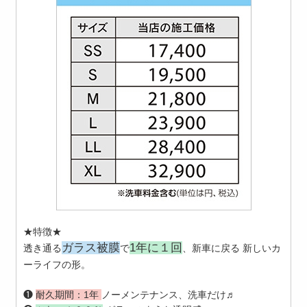
★特徴★
ガラス被膜
1年に１回
透き通る
で
、新車に戻る 新しいカ
ーライフの形。
❶
耐久期間：1年
ノーメンテナンス、洗車だけ♬