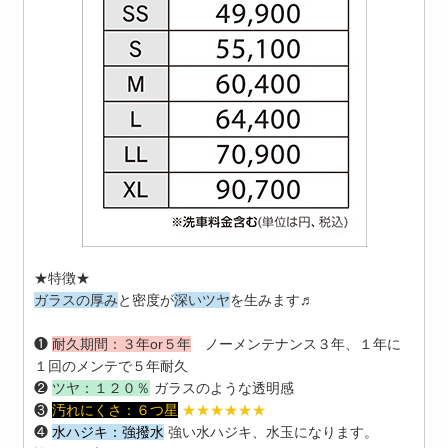
★特徴★
ガラスの厚み
と密度が
深いツヤ
を生みます♬
❶
耐久期間：
３年or５年
ノーメンテナンス３年、１年に
１回のメンテで５年耐久
❷
ツヤ：１２０％
ガラスのような透明感
❸
汚れにくさ：
６つ星
★★★★★★
❹
水ハジキ：強撥水
強い水ハジキ、水玉になります。