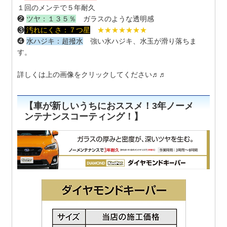
１回のメンテで５年耐久
❷
ツヤ：
１３５％
ガラスのような透明感
❸
汚れにくさ：
７つ星
★★★★★★★
❹
水ハジキ：
超撥水
強い水ハジキ、水玉が滑り落ちま
す。
詳しくは上の画像をクリックしてください♬♬
【車が新しいうちにおススメ！3年ノーメ
ンテナンスコーティング！】