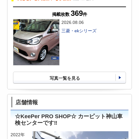
369
掲載枚数
件
2026.08.06
三菱・ekシリーズ
写真一覧を見る
店舗情報
☆KeePer PRO SHOP☆
カーピット神山車
検センター
です‼
2022年