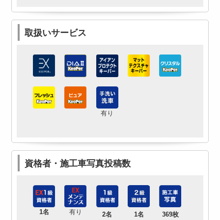
取扱いサービス
有り
資格者・施工車写真投稿数
1名
有り
2名
1名
369枚