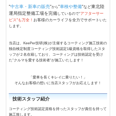
”
中古車・新車の販売
”
”
車検や整備
”
東北陸
など
から
運局指定整備工場を完備
アフターサー
しているので
”
ビス”も万全！
お客様の
カーライフを
全力でサポート
いた
します。
当店は、KeePer技研(株)が主催するコーティング施工技術の
独自検定制度
コーティング技術認定1級資格を取得したスタ
ッフが２名在籍しており、コーティングは技術認定を受け
た”クルマを愛する
技術者”
が施工いたします！
「愛車を長くキレイに乗りたい！」
そんなお客様の想いに当店スタッフがお応えします！
技術スタッフ紹介
コーティング技術認定資格を持ったスタッフが責任を持って
施工致します。