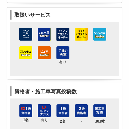
取扱いサービス
有り
資格者・施工車写真投稿数
1名
有り
2名
-
303枚