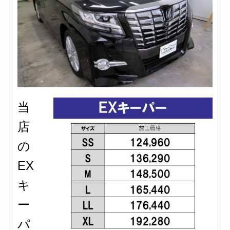
当
店
の
EX
キ
ー
パ