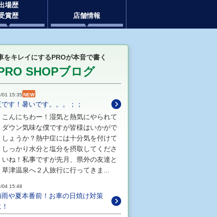
出場歴
受賞歴
店舗情報
車をキレイにするPROが本音で書く
PRO SHOPブログ
/01 15:35
NEW
夏です！暑いです。。。；；
こんにちわー！湿気と熱気にやられて
ダウン気味な僕ですが皆様はいかがで
しょうか？熱中症には十分気を付けて
しっかり水分と塩分を摂取してくださ
いね！私事ですが先月、県外の友達と
草津温泉へ２人旅行に行ってきま...
/04 15:48
梅雨や夏本番前！お車の日焼け対策
に！