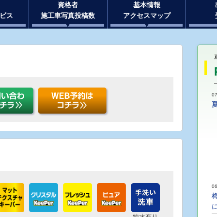
資格者
基本情報
ビス
施工車写真投稿数
アクセスマップ
07
06
純水有り