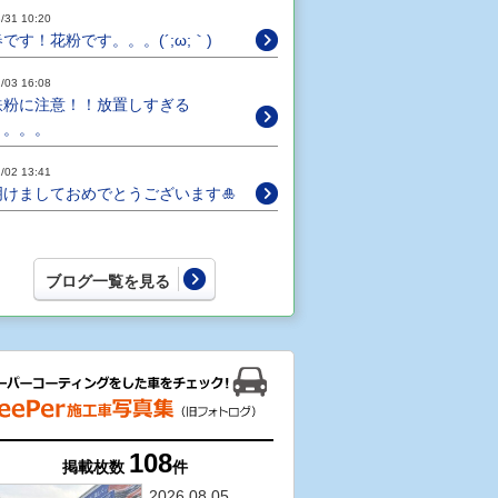
/31 10:20
春です！花粉です。。。(´;ω;｀)
/03 16:08
鉄粉に注意！！放置しすぎる
と。。。
/02 13:41
明けましておめでとうございます🎍
ブログ一覧を見る
108
掲載枚数
件
2026.08.05