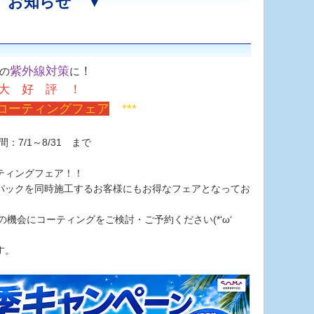
 お知らせ ▼
紫外線対策
！
の
に
大 好 評 ！
コーティングフェア
***
間：7/1～8/31 まで
ティングフェア！！
パックを同時施工するお客様にもお得なフェアとなってお
の機会にコーティングをご検討・ご予約ください(*‘ω‘
す。