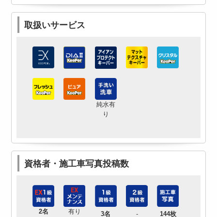
取扱いサービス
純水有
り
資格者・施工車写真投稿数
2名
有り
3名
-
144枚