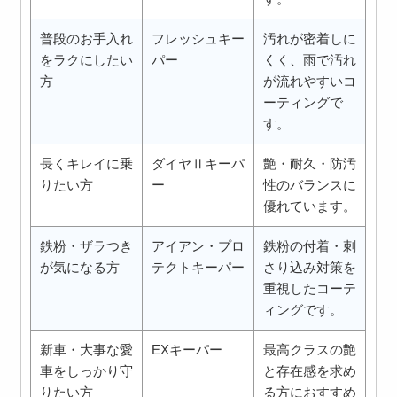
普段のお手入れ
フレッシュキー
汚れが密着しに
をラクにしたい
パー
くく、雨で汚れ
方
が流れやすいコ
ーティングで
す。
長くキレイに乗
ダイヤⅡキーパ
艶・耐久・防汚
りたい方
ー
性のバランスに
優れています。
鉄粉・ザラつき
アイアン・プロ
鉄粉の付着・刺
が気になる方
テクトキーパー
さり込み対策を
重視したコーテ
ィングです。
新車・大事な愛
EXキーパー
最高クラスの艶
車をしっかり守
と存在感を求め
りたい方
る方におすすめ