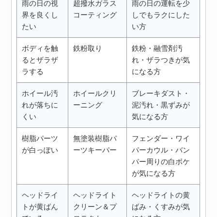
雨の日の視
超撥水ガラス
雨の日の運転を少
界を良くし
コーティング
しでもラクにした
たい
い方
ボディを触
鉄粉取り
鉄粉・融雪剤汚
るとザラザ
れ・ザラつきが気
ラする
になる方
ホイール汚
ホイールクリ
ブレーキダスト・
れが落ちに
ーニング
泥汚れ・黒ずみが
くい
気になる方
樹脂パーツ
無塗装樹脂パ
フェンダー・ワイ
が白っぽい
ーツキーパー
パーカウル・バン
パー周りの白ボケ
が気になる方
ヘッドライ
ヘッドライト
ヘッドライトの黄
トが黄ばん
クリーン＆プ
ばみ・くすみが気