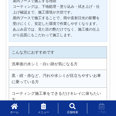
屋内ブースで施工する理由
コーティングは、下地処理・塗り込み・拭き上げ・仕
上げ確認まで、施工環境が大切です。
屋内ブースで施工することで、雨や直射日光の影響を
受けにくく、安定した環境で作業しやすくなります。
あぶみ店では、見た目の艶だけでなく、施工後の仕上
がり品質にもこだわって施工します。
こんな方におすすめです
洗車後の水シミ・白い跡が気になる方
黒・紺・赤など、汚れや水シミが目立ちやすいお車
に乗っている方
コーティング施工車をできるだけキレイに保ちたい
方
せっかくコーティングするなら、施工環境にもこだ
ホーム
メニュー
店舗検索
ご予約