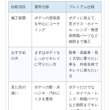
比較項目
通常仕様
プレミアム仕様
施工範囲
ボディの塗装面
ボディに加えて、
を中心にコーテ
窓ガラス・ホイー
ィング
ル・レンズ・無塗
装樹脂パーツなど
細部まで施工
おすすめ
まずはボディを
新車・高級車・長
の方
しっかりキレイ
く大切に乗りたい
に守りたい方
車を、外装全体で
キレイに保ちたい
方
見た目の
ボディの艶・水
ボディだけでな
違い
ハジキ・汚れに
く、ホイール・レ
くさを重視
ンズ・樹脂パーツ
など細部までキレ