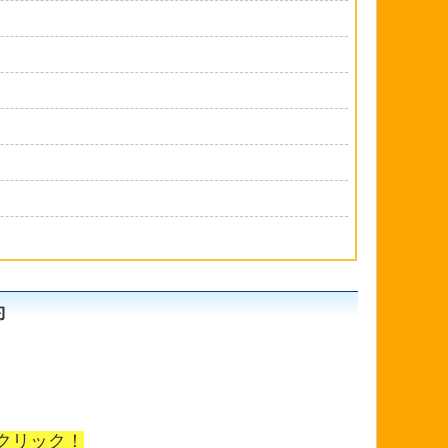
約
クリック！