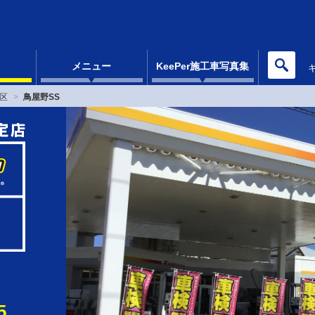
メニュー
KeePer施工車写真集
区
鳥屋野SS
5