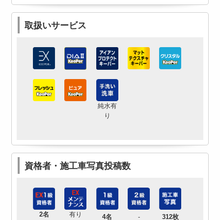
取扱いサービス
純水有
り
資格者・施工車写真投稿数
2名
有り
4名
-
312枚