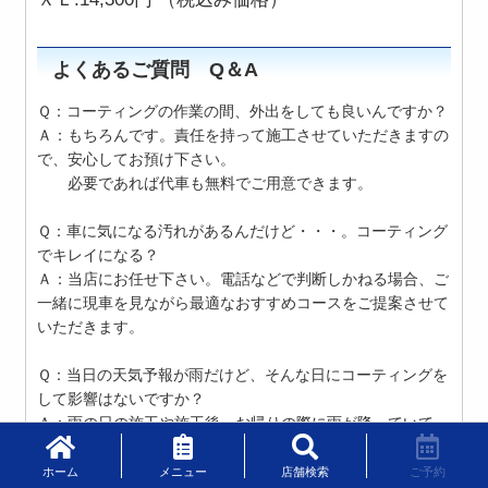
よくあるご質問 Q＆A
Ｑ：コーティングの作業の間、外出をしても良いんですか？
Ａ：もちろんです。責任を持って施工させていただきますの
で、安心してお預け下さい。
必要であれば代車も無料でご用意できます。
Ｑ：車に気になる汚れがあるんだけど・・・。コーティング
でキレイになる？
Ａ：当店にお任せ下さい。電話などで判断しかねる場合、ご
一緒に現車を見ながら最適なおすすめコースをご提案させて
いただきます。
Ｑ：当日の天気予報が雨だけど、そんな日にコーティングを
して影響はないですか？
Ａ：雨の日の施工や施工後、お帰りの際に雨が降っていて
も、全く問題ありません。
施工が終わって、雨の中でのお帰りでも、品質には影響
ホーム
メニュー
店舗検索
ご予約