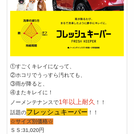
①すごくキレイになって、
②ホコリでうっすら汚れても、
③雨が降ると、
④またキレイに！
1年以上耐久
ノーメンテナンスで
！！
フレッシュキーパー
話題の
！！
☆サイズ別価格☆
ＳＳ:31,020円