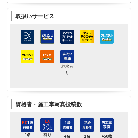
取扱いサービス
純水有
り
資格者・施工車写真投稿数
1名
有り
4名
1名
450枚