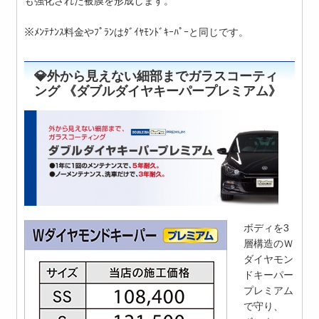
も強化された被膜を形成します。
※ﾒﾝﾃﾅﾝｽ料金やﾌﾟﾗﾝはﾀﾞｲﾔﾓﾝﾄﾞｷｰﾊﾟｰと同じです。
💎外から見えない細部までガラスコーティ
ング 《ダブルダイヤキーパープレミアム》
ボディを3
層構造のＷ
ダイヤモン
ドキーパー
プレミアム
で守り、