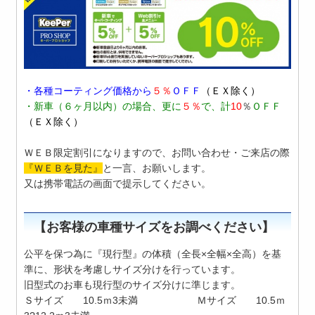
・各種コーティング価格から
５％
ＯＦＦ
（ＥＸ除く）
・新車（６ヶ月以内）の場合、更に
５％
で、計
10
％
ＯＦＦ
（ＥＸ除く）
ＷＥＢ限定割引になりますので、お問い合わせ・ご来店の際
『ＷＥＢを見た』
と一言、お願いします。
又は携帯電話の画面で提示してください。
【お客様の車種サイズをお調べください】
公平を保つ為に『現行型』の体積（全長×全幅×全高）を基
準に、形状を考慮しサイズ分けを行っています。
旧型式のお車も現行型のサイズ分けに準じます。
Ｓサイズ 10.5ｍ3未満 Ｍサイズ 10.5ｍ