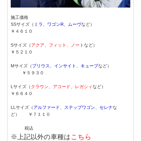
施工価格
SSサイズ
（
ミラ、ワゴンR、ムーヴ
など）
￥４６１０
S
サイズ
（
アクア、フィット、ノート
など）
￥５２１０
M
サイズ
（
プリウス、インサイト、キューブ
など）
￥５９３０
L
サイズ
（
クラウン、アコード、レガシィ
など）
￥６６４０
LL
サイズ
（
アルファード、ステップワゴン、セレナ
な
ど）
￥７１１０
税込
※上記以外の車種は
こちら