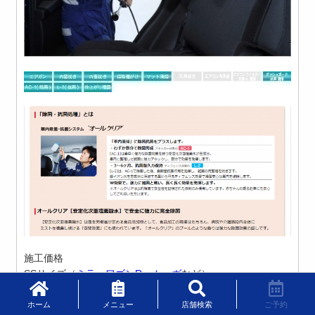
施工価格
SSサイズ
（
ミラ、ワゴンR、ムーヴ
など）
￥４５２０
ホーム
メニュー
店舗検索
ご予約