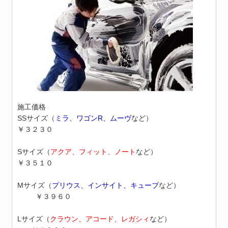
施工価格
SS
サイズ
（
ミラ、ワゴンR、ムーヴ
など）
￥３２３０
S
サイズ
（
アクア、フィット、ノート
など）
￥３５１０
M
サイズ
（
プリウス、インサイト、キューブ
など）
￥３９６０
L
サイズ
（
クラウン、アコード、レガシィ
など）