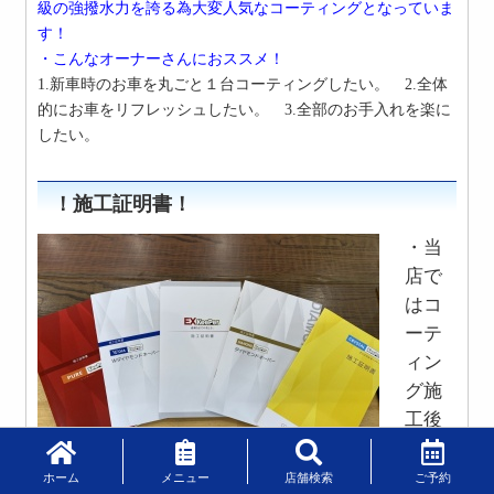
級の強撥水力を誇る為大変人気なコーティングとなっていま
す！
・こんなオーナーさんにおススメ！
1.新車時のお車を丸ごと１台コーティングしたい。 2.
全体
的にお車をリフレッシュしたい。 3.全部のお手入れを楽に
したい。
！施工証明書！
・当
店で
はコ
ーテ
ィン
グ施
工後
全て
のコ
ホーム
メニュー
店舗検索
ご予約