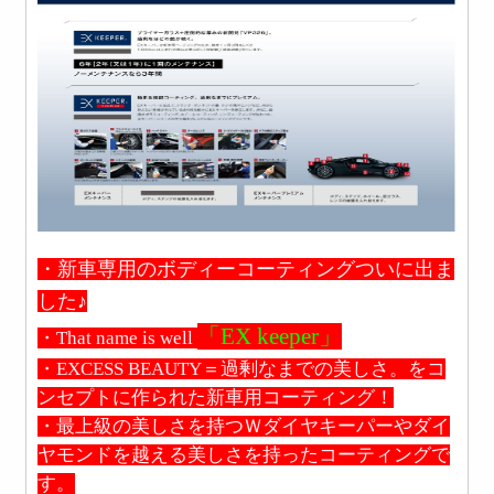
・新車専用のボディーコーティングついに出ま
した♪
「EX keeper」
・That name is well
・EXCESS BEAUTY＝過剰なまでの美しさ。をコ
ンセプトに作られた新車用コーティング！
・最上級の美しさを持つＷダイヤキーパーやダイ
ヤモンドを越える美しさを持ったコーティングで
す。