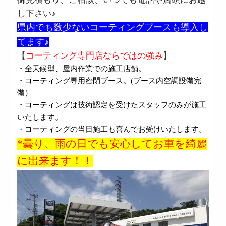
し下さい♪
県内でも数少ないコーティングブースも導入し
てます♪
【
コーティング専門店ならではの強み
】
・全天候型、屋内作業での施工店舗。
・コーティング専用密閉ブース。(ブース内空調設備完
備）
・コーティングは技術認定を受けたスタッフのみが施工
いたします。
・コーティングの当日施工も喜んでお受けいたします。
*曇り、雨の日でも安心してお車を綺麗
に出来ます！！