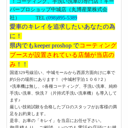
！
コーティング、手洗い洗車の専門店！
キー
パープロショップ中城店（丸博産業株式会
社）
TEL
(098)895-5389
愛車のキレイを追求したいあなたの為
に！
県内でもkeeper proshop で
コーティング
ブースが設置されている店舗が当店の
み
！！
国道329号線沿い、中城モールから西原方面向けに車で
約5分の場所にあります！（中城村字泊１０６?２）
×洗車機は無し、○各種コーティング、手洗い洗車、純粋
手洗い洗車、快洗７（片持式手洗い洗車機）も導入して
ます♪
厳しい技術試験を合格したプロのスタッフがお客様の満
足をお約束します。
是非、お車の「キレイ」を当店にお任せ下さい。
御見積もり、ご相談、いつでも電話や店頭にお越