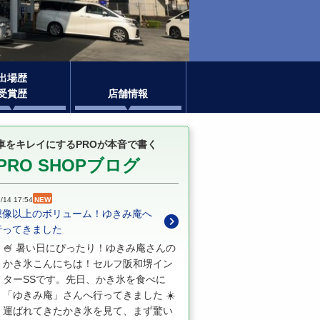
出場歴
受賞歴
店舗情報
車をキレイにするPROが本音で書く
PRO SHOPブログ
/14 17:54
NEW
想像以上のボリューム！ゆきみ庵へ
行ってきました
🍧 暑い日にぴったり！ゆきみ庵さんの
かき氷こんにちは！セルフ阪和堺イン
ターSSです。先日、かき氷を食べに
「ゆきみ庵」さんへ行ってきました ☀️
運ばれてきたかき氷を見て、まず驚い