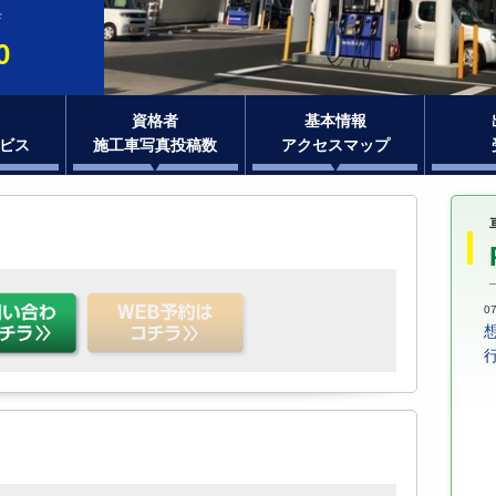
店
0
資格者
基本情報
ビス
施工車写真投稿数
アクセスマップ
07