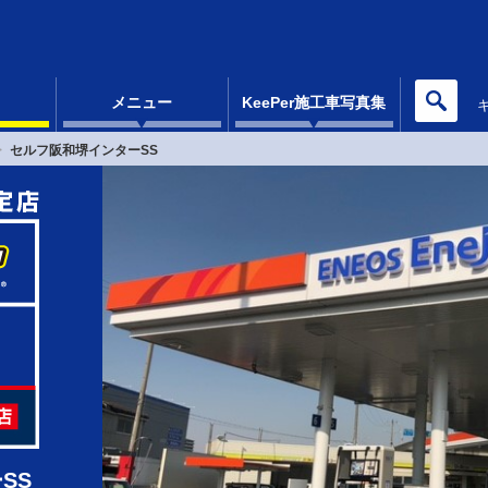
メニュー
KeePer施工車写真集
セルフ阪和堺インターSS
SS