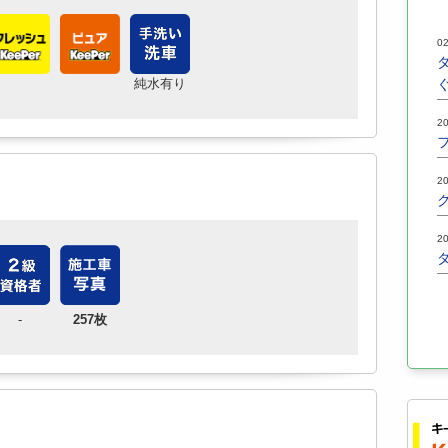
02
純水有り
20
20
20
-
257枚