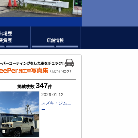
出場歴
受賞歴
店舗情報
347
掲載枚数
件
2026.01.12
スズキ・ジムニ
ー