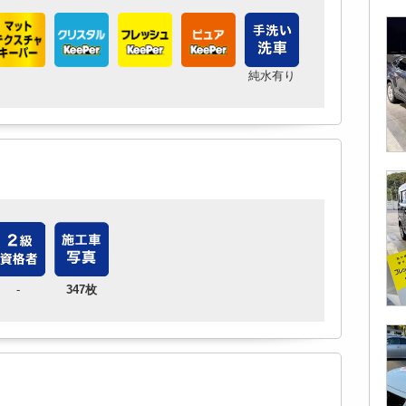
純水有り
-
347枚