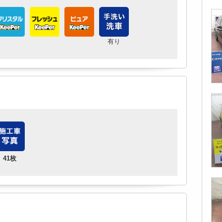
有り
41枚