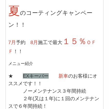
夏
のコーティングキャンペー
ン！！
１５％
7月
予約
8月
施工で最大
ＯＦ
Ｆ
！！
メニュー紹介
★
EXキーパー
新車
のお客様にオ
ススメです！！
ノーメンテナンス３年間持続
２年(又は１年)に１回のメンテナン
スで６年間持続！