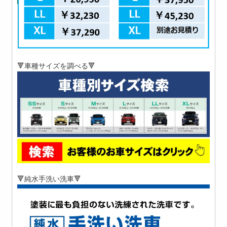
🔻車種サイズを調べる🔻
🔻純水手洗い洗車🔻