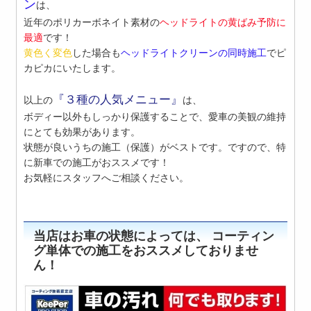
ン
は、
近年のポリカーボネイト素材の
ヘッドライトの黄ばみ予防に
最適
です！
黄色く変色
した場合も
ヘッドライトクリーンの同時施工
でピ
カピカにいたします。
『３種の人気メニュー』
以上の
は、
ボディー以外もしっかり保護することで、愛車の美観の維持
にとても効果があります。
状態が良いうちの施工（保護）がベストです。ですので、特
に新車での施工がおススメです！
お気軽にスタッフへご相談ください。
当店はお車の状態によっては、 コーティン
グ単体での施工をおススメしておりませ
ん！