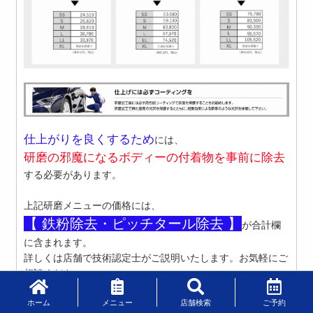
仕上がりを良くするため
には、
研磨の邪魔になるボディーの付着物
を
事前
に
除去
する必要があります。
上記研磨メニューの価格には、
【 鉄粉除去・ピッチタール除去 】
が合計欄
に含まれます。
詳しくは店舗で技術認定士がご説明いたします。お気軽にご
相談ください。
ホーム
メニュー
店舗検索
ご予約