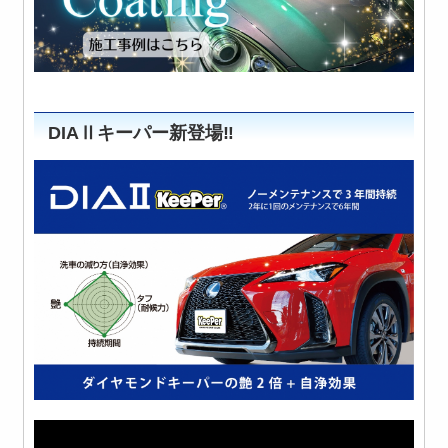
DIAⅡキーパー新登場‼️