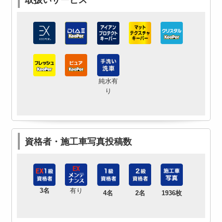
取扱いサービス
純水有
り
資格者・施工車写真投稿数
3名
有り
4名
2名
1936枚