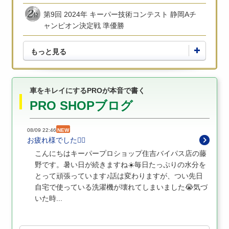
第9回 2024年 キーパー技術コンテスト 静岡Aチ
ャンピオン決定戦 準優勝
もっと見る
車をキレイにするPROが本音で書く
PRO SHOPブログ
08/09 22:46
NEW
お疲れ様でした🙇‍♂️
こんにちはキーパープロショップ住吉バイパス店の藤
野です。暑い日が続きますね☀️毎日たっぷりの水分を
とって頑張っています♪話は変わりますが、つい先日
自宅で使っている洗濯機が壊れてしまいました😭気づ
いた時...