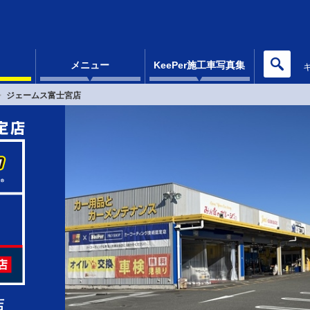
メニュー
KeePer施工車写真集
ジェームス富士宮店
店