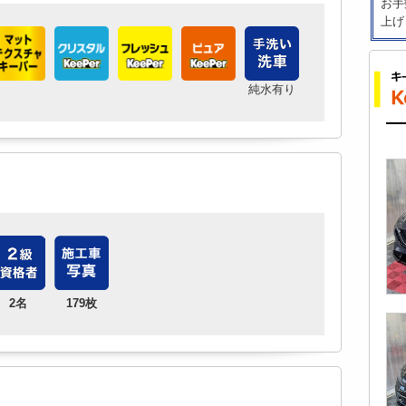
お手
上げ
純水有り
2名
179枚