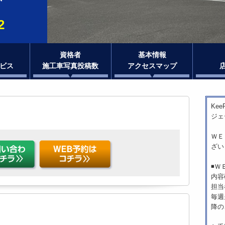
2
資格者
基本情報
ビス
施工車写真投稿数
アクセスマップ
Ke
ジェ
ＷＥ
ざい
◾️
内容
担当
毎週
降の