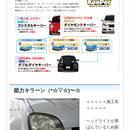
眼力キラーン（*☆▽☆)〜☆
＝＝＝＝＝施工前
＝＝＝＝＝
ヘッドライトが黄
ばんでいるため眼