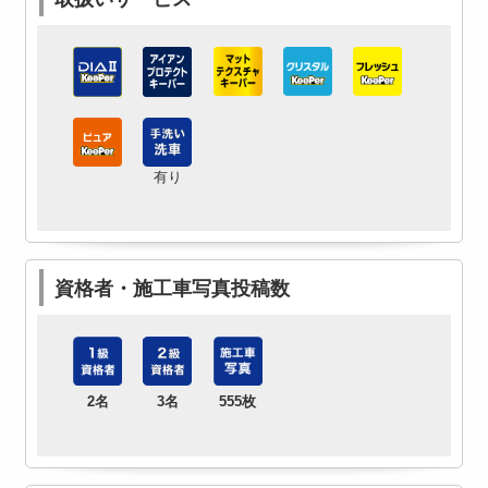
有り
資格者・施工車写真投稿数
2名
3名
555枚