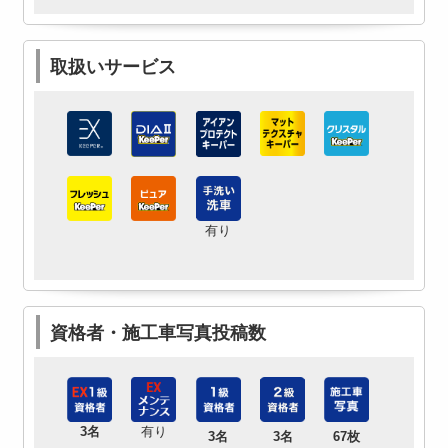
取扱いサービス
有り
資格者・施工車写真投稿数
3名
有り
3名
3名
67枚