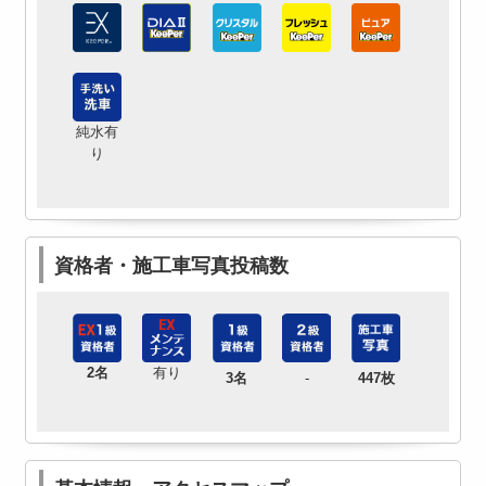
純水有
り
資格者・施工車写真投稿数
2名
有り
3名
-
447枚