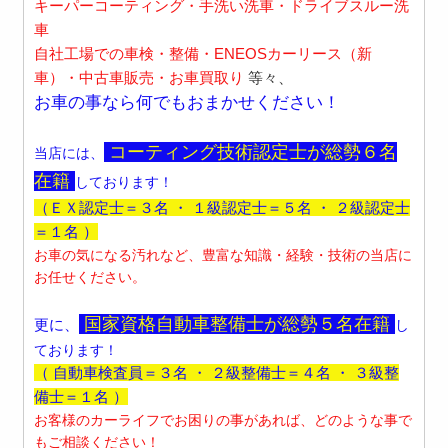
キーパーコーティング・手洗い洗車・ドライブスルー洗
車
自社工場での車検・整備・ENEOSカーリース（新
車）・中古車販売・お車買取り
等々、
お車の事なら何でもおまかせください！
コーティング技術認定士が総勢６
名
当店には、
在籍
しております！
（ＥＸ認定士＝３名 ・
１級認定士＝５名 ・ ２級認定士
＝１名 ）
お車の気になる汚れなど、豊富な知識・経験・技術の当店に
お任せください。
国家資格自動車整備士が総勢５名在籍
更に、
し
ております！
（ 自動車検査員＝３名 ・ ２級整備士＝４名 ・ ３級整
備士＝１名 ）
お客様のカーライフでお困りの事があれば、どのような事で
もご相談ください！