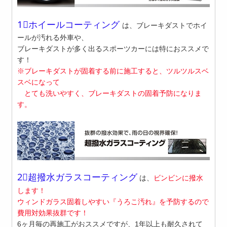
1⃣ホイールコーティング
は、ブレーキダストでホイ
ールが汚れる外車や、
ブレーキダストが多く出るスポーツカーには特におススメで
す！
※ブレーキダストが固着する前に施工すると、ツルツルスベ
スベになって
とても洗いやすく、ブレーキダストの固着予防
になりま
す。
2⃣超撥水ガラスコーティング
は、
ビンビンに撥水
します！
ウィンドガラス固着しやすい『うろこ汚れ』を予防するので
費用対効果抜群です！
6ヶ月毎の再施工がおススメですが、1年以上も耐久されて