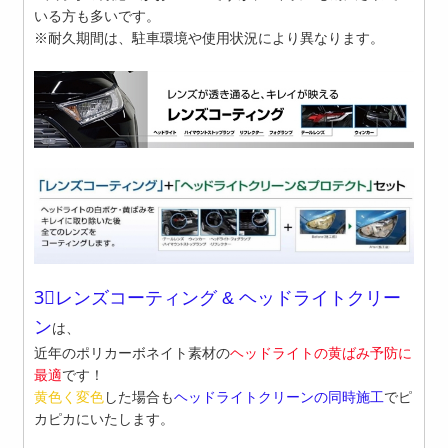
いる方も多いです。
※耐久期間は、駐車環境や使用状況により異なります。
3⃣レンズコーティング
&
ヘッドライトクリー
ン
は、
近年のポリカーボネイト素材の
ヘッドライトの黄ばみ予防に
最適
です！
黄色く変色
した場合も
ヘッドライトクリーンの同時施工
でピ
カピカにいたします。