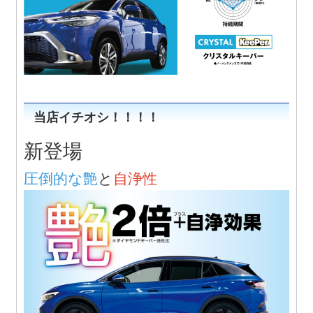
当店イチオシ！！！！
新登場
圧倒的な艶
と
自浄性