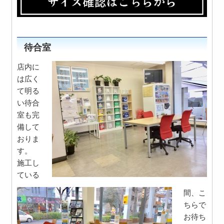
待合室
店内に
は広く
て明る
い待合
室も完
備して
おりま
す。
施工し
ている
間、こ
ちらで
お待ち