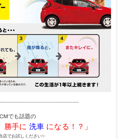
---------------------------------------------------
CMでも話題の
、勝手に
洗車
になる！？」
当店でお試しください✨