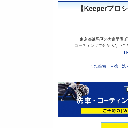
【Keeperプ
----------------------------
東京都練馬区の大泉学園町
コーティングで分からないこ
T
また整備・車検・洗
----------------------------