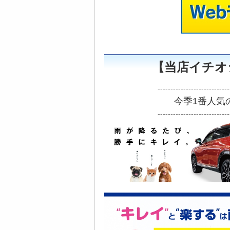
【当店イチオ
----------------------------
今季1番人気
----------------------------