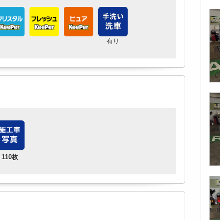
有り
110枚