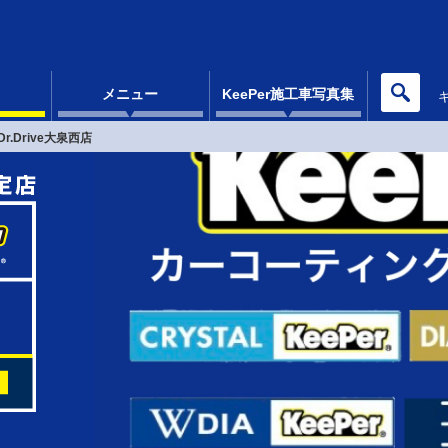
メニュー
KeePer施工車写真集
Dr.Drive大泉西店