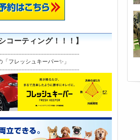
シコーティング！！！】
---------------------------------------------------
の「フレッシュキーパー✨」
---------------------------------------------------