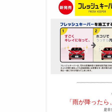
----------------------------
「雨が降ったら
是非