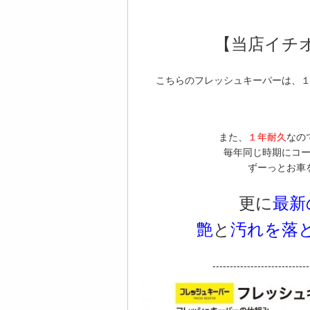
【当店イチオ
こちらのフレッシュキーパーは、
また、
１年耐久
なの
毎年同じ時期にコ
ずーっとお車
更に
最新
艶
と
汚れを落
----------------------------