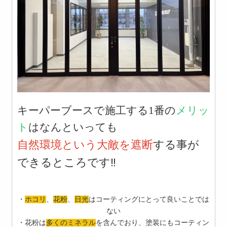
キーパーブースで施工する1番の
メリッ
ト
はなんといっても
自然環境という大敵を遮断
する事が
できるところです‼️
・
ホコリ
、
花粉
、
日光
はコーティングにとって良いことでは
ない
・花粉は
多くのミネラル
を含んでおり、塗装にもコーティン