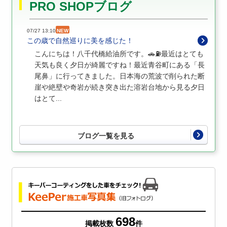
PRO SHOPブログ
07/27 13:10
NEW
この歳で自然巡りに美を感じた！
こんにちは！八千代橋給油所です。🚗⛽️最近はとても
天気も良く夕日が綺麗ですね！最近青谷町にある「長
尾鼻」に行ってきました。日本海の荒波で削られた断
崖や絶壁や奇岩が続き突き出た溶岩台地から見る夕日
はとて...
ブログ一覧を見る
698
掲載枚数
件