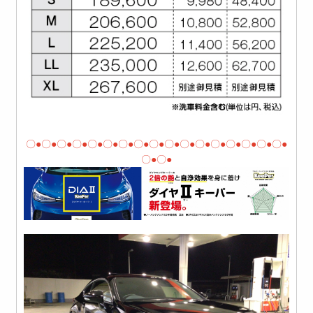
〇●〇●〇●〇●〇●〇●〇●〇●〇●〇●〇●〇●〇●〇●〇●〇●〇●
〇●〇●