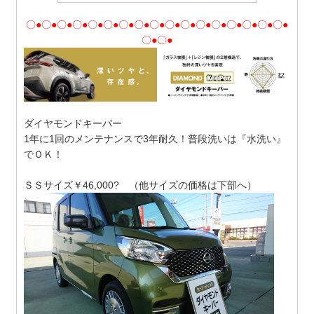
〇●〇●〇●〇●〇●〇●〇●〇●〇●〇●〇●〇●〇●〇●〇●〇●〇●
〇●〇●
ダイヤモンドキーパー
1年に1回のメンテナンスで3年耐久！普段洗いは『水洗い』
でＯＫ！
ＳＳサイズ￥46,000? （他サイズの価格は下部へ）