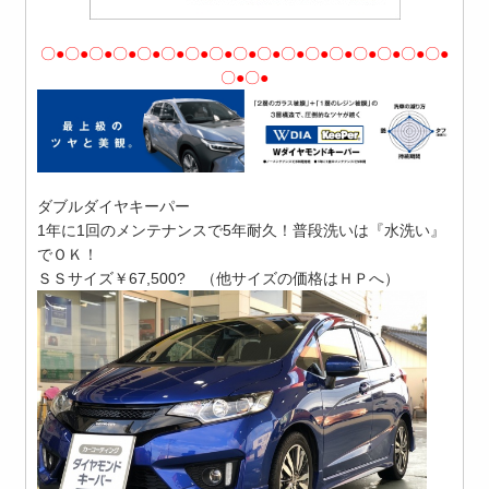
〇●〇●〇●〇●〇●〇●〇●〇●〇●〇●〇●〇●〇●〇●〇●〇●〇●
〇●〇●
ダブルダイヤキーパー
1年に1回のメンテナンスで5年耐久！普段洗いは『水洗い』
でＯＫ！
ＳＳサイズ￥67,500? （他サイズの価格はＨＰへ）