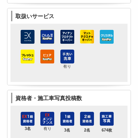
取扱いサービス
有り
資格者・施工車写真投稿数
3名
有り
3名
2名
674枚