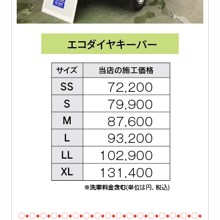
〇●〇●〇●〇●〇●〇●〇●〇●〇●〇●〇●〇●〇●〇●〇●〇●〇●