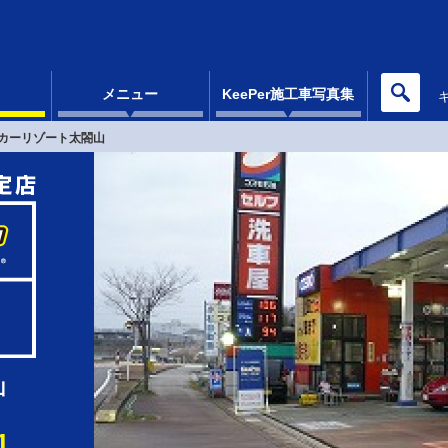
メニュー
KeePer施工車写真集
カーリゾート太閤山
山
1