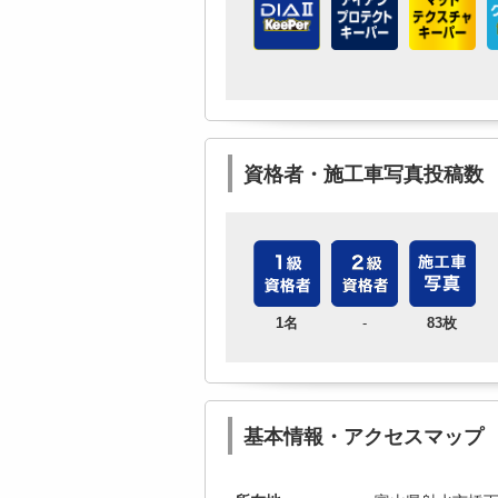
資格者・施工車写真投稿数
1名
-
83枚
基本情報・アクセスマップ