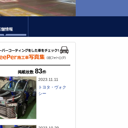
店舗情報
83
掲載枚数
件
2023.11.11
トヨタ・ヴォク
シー