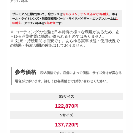
タッチパネル
プレミアム仕様において、窓ガラスは
セルフメンテナンス込みで1年耐久
、ホイ
ール・ライトレンズ・無塗装樹脂パーツ・サイドバイザー・エンジンルームは
1
年耐久
、タッチパネルは
2年耐久
です。
コーティングの性能は日本特有の様々な環境があるため、あ
らゆる汚染物質に効果が得られるものではありません。
効果・持続期間は目安です。あらゆる実車状態・使用状況で
の効果・持続期間の確認はしておりません。
参考価格
税込価格です。店舗によって価格、サイズ分けが異なる
場合がございます。詳しくは各店舗までお問い合わせください。
SSサイズ
122,870
円
Sサイズ
137,720
円