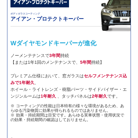
ボディガラスコーティング
アイアン・プロテクトキーパー
Wダイヤモンドキーパーが進化
ノーメンテナンスで
3年間
持続
【または1年1回のメンテナンスで、
5年間
持続】
プレミアム仕様において、窓ガラスは
セルフメンテナンス込
みで1年耐久
、
ホイール・ライトレンズ・樹脂パーツ・サイドバイザー・エ
ンジンルームは
1年耐久
、タッチパネルは
2年耐久
です。
コーティングの性能は日本特有の様々な環境があるため、あ
らゆる汚染物質に効果が得られるものではありません。
効果・持続期間は目安です。あらゆる実車状態・使用状況で
の効果・持続期間の確認はしておりません。