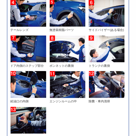
テールレンズ
無塗装樹脂パーツ
サイドバイザー(ある場合)
ドア内側のステップ部分
ボンネットの裏側
トランクの裏側
給油口の内側
エンジンルームの中
除菌・車内清掃