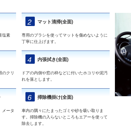
マット清掃(全面)
亜塩素
専用のブラシを使ってマットを傷めないように
丁寧に仕上げます。
内張拭き(全面)
用のクリ
ドアの内側や窓の枠などに付いたホコリや泥汚
れを落とします。
掃
掃除機掛け(全面)
、メータ
車内の隅々にたまったゴミや砂を吸い取りま
す。掃除機の入らないところもエアーを使って
除去します。