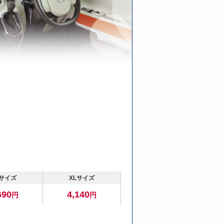
。
Lサイズ
XLサイズ
690
4,140
円
円