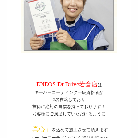
⋯⋯⋯⋯⋯⋯⋯⋯⋯⋯⋯⋯⋯⋯⋯⋯⋯⋯⋯⋯⋯
ENEOS
Dr.Drive岩倉店
は
キーパーコーティング
一級資格者が
3名在籍しており
技術に絶対の自信を持っております！
お客様にご満足していただけるように
「真心」
を込めて施工させて頂きます！
キーパーコーティングなら拘りを持った