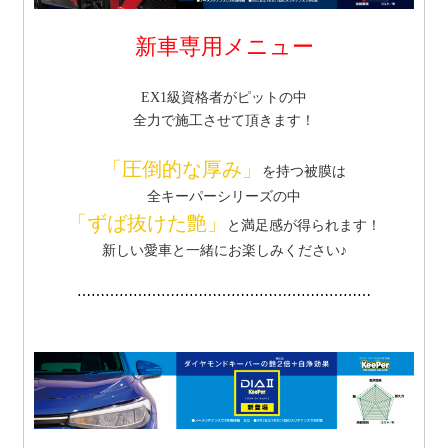
新車専用
メニュー
EX1級資格者がピットの中
全力で施工させて頂きます！
「圧倒的な厚み」
を持つ被膜は
全キーパーシリーズの中
「ずば抜けた艶」
と満足感が得られます！
新しい愛車と一緒にお楽しみください♪
⋯⋯⋯⋯⋯⋯⋯⋯⋯⋯⋯⋯⋯⋯⋯⋯⋯⋯⋯⋯⋯