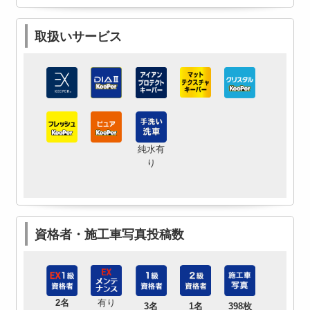
取扱いサービス
純水有
り
資格者・施工車写真投稿数
2名
有り
3名
1名
398枚