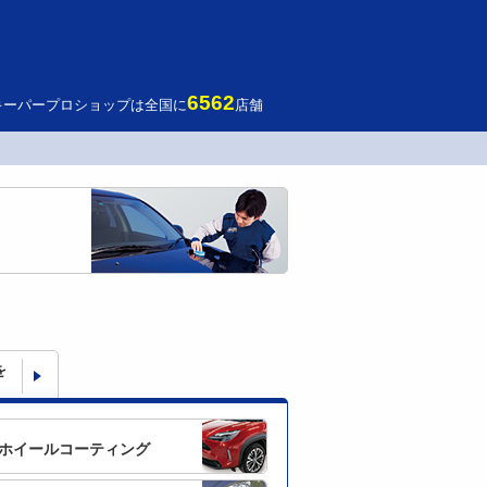
6562
キーパープロショップは全国に
店舗
を
ホイールコーティング