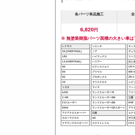
各パーツ単品施工
全
6,820
円
※ 無塗装樹脂パーツ面積の大きい車は
レクサス
シエンタ
キッ
GX (OVERTRAIL)
ノア
デュ
LBX
ハイラックス
リー
LX (OVERTRAIL)
ハリアー
ホン
NX
ピクシスジョイ
CR-V
RX
プリウス
WR-
RZ
プロボックス
ZR-V
UX
ヤリスクロス
シビ
トヨタ
ライズ
フィ
bZ4X
ランドクルーザー70
フリ
C-HR
ランドクルーザー200
三菱
FJクルーザー
ランドクルーザー250
RVR
RAV4
ランドクルーザーGRスポーツ
アウ
アクアクロスオーバー
日産
エク
カローラクロス
AD
マツ
クラウンクロスオーバー
エクストレイル
CX-3