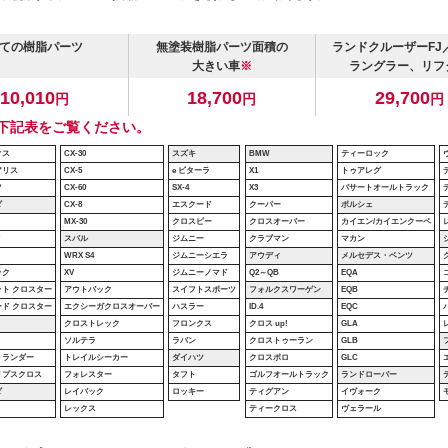
ての樹脂パーツ
無塗装樹脂パーツ面積の
ランドクルーザーFJ／
大きい車
※
ラングラー、リフ
10,010
18,700
29,700
円
円
円
下記表をご覧ください。
クス
CX-30
スズキ
BMW
ティーロック
アリス
CX-5
e ビターラ
X1
トゥアレグ
フ
CX-60
SX-4
X3
パサートオールトラック
ダ
CX-8
エスクード
クーパー
ポルシェ
MX-30
クロスピー
クロスオーバー
カイエン/カイエンクーペ
V
スバル
ジムニー
クラブマン
マカン
WRX S4
ジムニーシエラ
アウディ
メルセデス・ベンツ
ック
XV
ジムニーノマド
Q2～QB
EQA
ット クロスター
アウトバック
スイフトスポーツ
フォルクスワーゲン
EQB
ード クロスター
エクシーガクロスオーバー
ハスラー
ID.4
EQC
クロストレック
フロンクス
クロス up!
GLA
ソルテラ
ラバン
クロストゥーラン
GLB
トランダー
トレイルシーカー
ダイハツ
クロスポロ
GLC
リプスクロス
フォレスター
タフト
ゴルフオールトラック
ランドローバー
ダ
レイバック
ロッキー
ティグアン
イヴォーク
レックス
ティークロス
ヴェラール