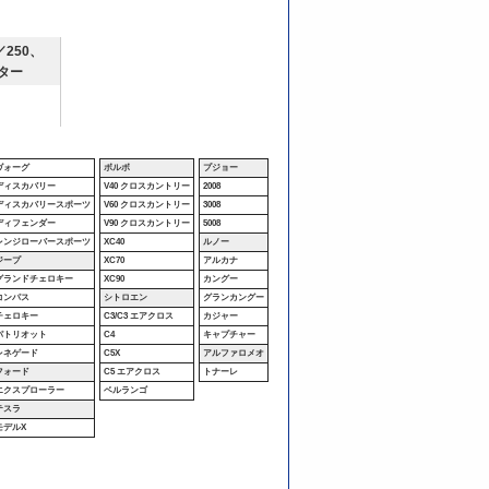
250、
ター
ヴォーグ
ボルボ
プジョー
ディスカバリー
V40 クロスカントリー
2008
ディスカバリースポーツ
V60 クロスカントリー
3008
ディフェンダー
V90 クロスカントリー
5008
レンジローバースポーツ
XC40
ルノー
ジープ
XC70
アルカナ
グランドチェロキー
XC90
カングー
コンパス
シトロエン
グランカングー
チェロキー
C3/C3 エアクロス
カジャー
パトリオット
C4
キャプチャー
レネゲード
C5X
アルファロメオ
フォード
C5 エアクロス
トナーレ
エクスプローラー
ベルランゴ
テスラ
モデルX