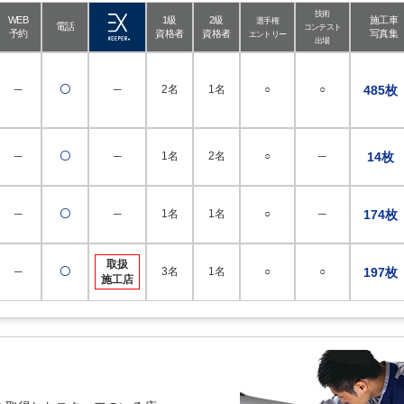
技術
WEB
1級
2級
施工車
選手権
電話
コンテスト
予約
資格者
資格者
写真集
エントリー
出場
─
〇
─
2名
1名
○
○
485枚
─
〇
─
1名
2名
○
─
14枚
─
〇
─
1名
1名
○
─
174枚
取扱
─
〇
3名
1名
○
○
197枚
施工店