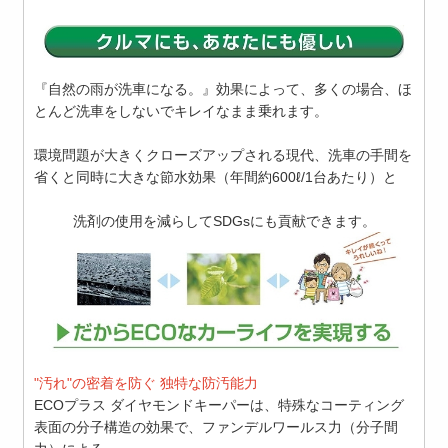
『自然の雨が洗車になる。』効果によって、多くの場合、ほ
とんど洗車をしないでキレイなまま乗れます。
環境問題が大きくクローズアップされる現代、洗車の手間を
省くと同時に大きな節水効果（年間約600ℓ/1台あたり）と
洗剤の使用を減らしてSDGsにも貢献できます。
"汚れ"の密着を防ぐ 独特な防汚能力
ECOプラス ダイヤモンドキーパーは、特殊なコーティング
表面の分子構造の効果で、ファンデルワールス力（分子間