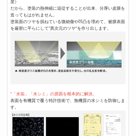
度）
だから、塗装の熱伸縮に追従することが出来、分厚い皮膜を
造ってもはがれません。
塗装面のツヤを損ねている微細傷や凹凸を埋めて、被膜表面
を厳密に平らにして"異次元のツヤ"を作り出します。
"「水垢」「水シミ」の原因を根本的に解決。
表面を有機質で覆う特許技術で、無機質の水シミを防御しま
す。