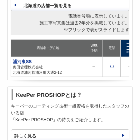
北海道の店舗一覧を見る
電話番号順に表示しています。
施工車写真集は過去2年分を掲載しています。
※フリックで表がスライドします
WEB
店舗名・所在地
電話
予約
浦河東SS
─
〇
─
奥田管理株式会社
北海道浦河郡浦河町大通2-12
KeePer PROSHOPとは？
キーパーのコーティング技術一級資格を取得したスタッフの
いる店
「KeePer PROSHOP」の特長をご紹介します。
詳しく見る