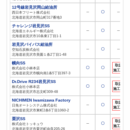
12号線岩見沢岡山給油所
─
〇
─
西日本フリート株式会社
北海道岩見沢市岡山町317番地3
チャレンジ岩見沢SS
─
〇
─
北海道エネルギー株式会社
北海道岩見沢市10条東1丁目1-1
岩見沢バイパス給油所
─
〇
─
空知石炭株式会社
北海道岩見沢市美園１条2丁目1-48
幌向SS
取扱
〇
〇
株式会社小林本店
施工店
北海道岩見沢市幌向南1条5丁目397-3
Dr.Drive R234岩見沢SS
取扱
〇
〇
株式会社小林本店
施工店
北海道岩見沢市志文町309-48
NICHIMEN Iwamizawa Factory
取扱
─
〇
日免オートシステム株式会社
施工店
北海道岩見沢市東町2条6丁目1060-2
栗沢SS
取扱
─
〇
株式会社トッキュウ
施工店
北海道岩見沢市栗沢町由良205-26