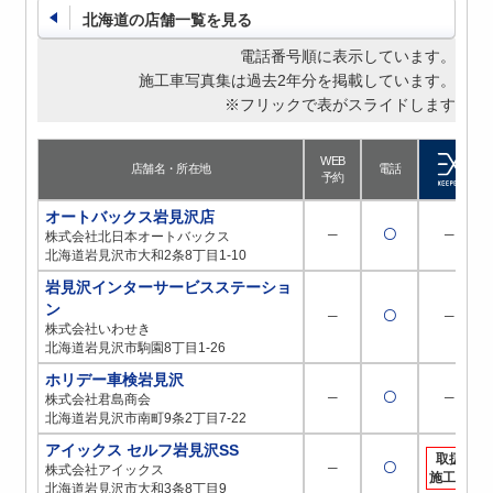
北海道の店舗一覧を見る
電話番号順に表示しています。
施工車写真集は過去2年分を掲載しています。
※フリックで表がスライドします
WEB
店舗名・所在地
電話
予約
オートバックス岩見沢店
─
〇
─
株式会社北日本オートバックス
北海道岩見沢市大和2条8丁目1-10
岩見沢インターサービスステーショ
ン
─
〇
─
株式会社いわせき
北海道岩見沢市駒園8丁目1-26
ホリデー車検岩見沢
─
〇
─
株式会社君島商会
北海道岩見沢市南町9条2丁目7-22
アイックス セルフ岩見沢SS
取扱
─
〇
株式会社アイックス
施工店
北海道岩見沢市大和3条8丁目9