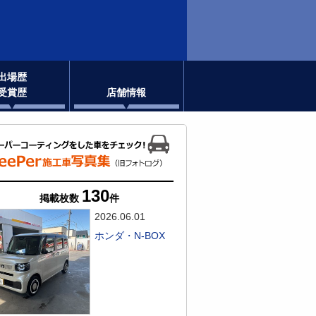
出場歴
受賞歴
店舗情報
130
掲載枚数
件
2026.06.01
ホンダ・N-BOX