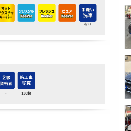
有り
-
130枚